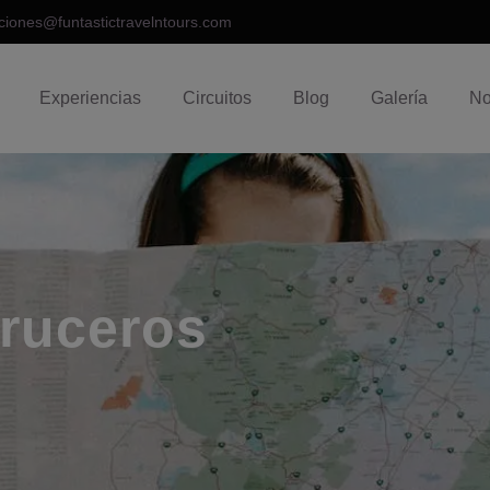
ciones@funtastictravelntours.com
Experiencias
Circuitos
Blog
Galería
No
ruceros