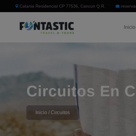
Catania Residencial CP 77536, Cancun Q.R.
reserva
Inicio
Circuitos En
C
Inicio
Circuitos