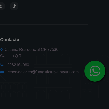
Contacto
Catania Residencial CP 77536,
Cancun Q.R.
9982164080
reservaciones@funtastictravelntours.com